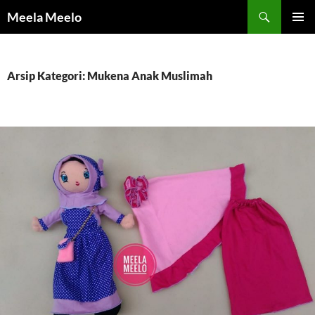
Langsung
Cari
Meela Meelo
ke
MENU
isi
UTAMA
Arsip Kategori: Mukena Anak Muslimah