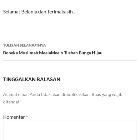
Selamat Belanja dan Terimakasih…
Navigasi
TULISAN SELANJUTNYA
Tulisan
Boneka Muslimah MeelaMeelo Turban Bunga Hijau
TINGGALKAN BALASAN
Alamat email Anda tidak akan dipublikasikan.
Ruas yang wajib
ditandai
*
Komentar
*