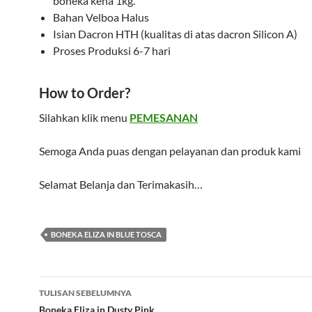
boneka kena 1kg.
Bahan Velboa Halus
Isian Dacron HTH (kualitas di atas dacron Silicon A)
Proses Produksi 6-7 hari
How to Order?
Silahkan klik menu
PEMESANAN
Semoga Anda puas dengan pelayanan dan produk kami
Selamat Belanja dan Terimakasih…
BONEKA ELIZA IN BLUE TOSCA
Navigasi
TULISAN SEBELUMNYA
Boneka Eliza in Dusty Pink