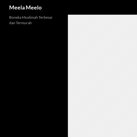
Cari
Meela Meelo
Langsung
Boneka Muslimah Terbesar
dan Termurah
ke
isi