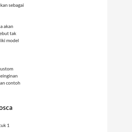
dikan sebagai
a akan
ebut tak
iki model
custom
keinginan
kan contoh
Tosca
tuk 1