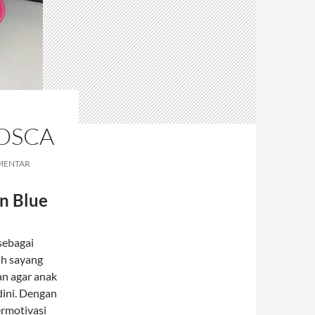
TOSCA
MENTAR
n Blue
sebagai
ih sayang
an agar anak
dini. Dengan
ermotivasi