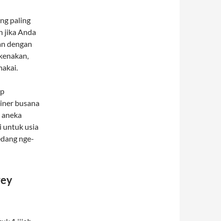
ang paling
h jika Anda
an dengan
kenakan,
akai.
up
ainer busana
n aneka
i untuk usia
edang nge-
rey