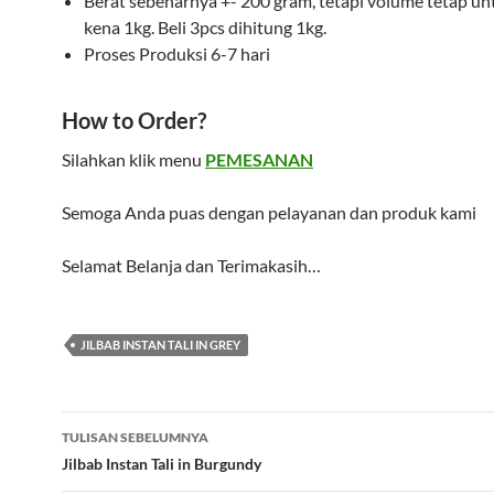
Berat sebenarnya +- 200 gram, tetapi volume tetap unt
kena 1kg. Beli 3pcs dihitung 1kg.
Proses Produksi 6-7 hari
How to Order?
Silahkan klik menu
PEMESANAN
Semoga Anda puas dengan pelayanan dan produk kami
Selamat Belanja dan Terimakasih…
JILBAB INSTAN TALI IN GREY
Navigasi
TULISAN SEBELUMNYA
Tulisan
Jilbab Instan Tali in Burgundy