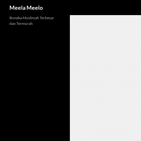
Cari
Meela Meelo
Langsung
Boneka Muslimah Terbesar
dan Termurah
ke
isi