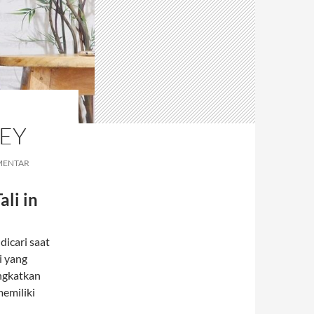
REY
MENTAR
li in
dicari saat
i yang
ngkatkan
memiliki