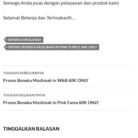
Semoga Anda puas dengan pelayanan dan produk kami
Selamat Belanja dan Terimakasih…
BONEKA MUSLIMAH
PROMO BONEKA MUSLIMAH IN PINK PURPLE 60K ONLY
Navigasi
TULISAN SEBELUMNYA
Tulisan
Promo Boneka Muslimah in W&B 60K ONLY
TULISAN SELANJUTNYA
Promo Boneka Muslimah in Pink Fanta 60K ONLY
TINGGALKAN BALASAN