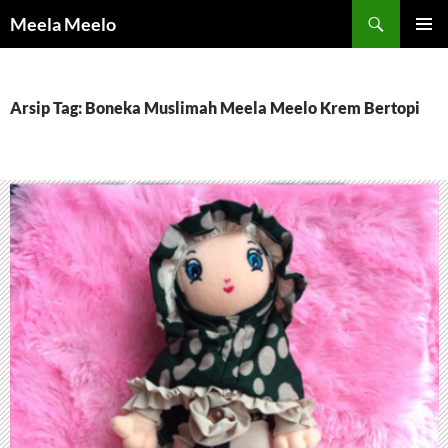
Langsung
Cari
Meela Meelo
ke
MENU
isi
UTAMA
Arsip Tag: Boneka Muslimah Meela Meelo Krem Bertopi