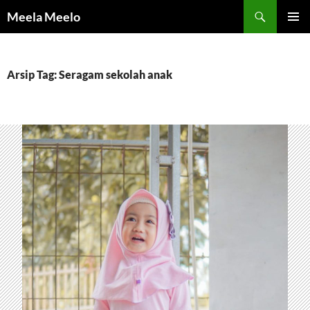
Langsung
Cari
Meela Meelo
ke
MENU
isi
UTAMA
Arsip Tag: Seragam sekolah anak