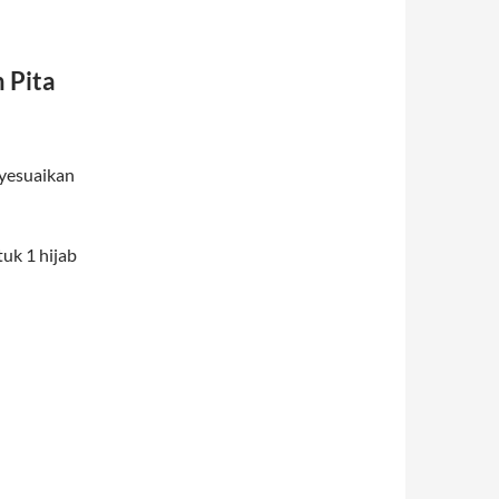
 Pita
nyesuaikan
uk 1 hijab