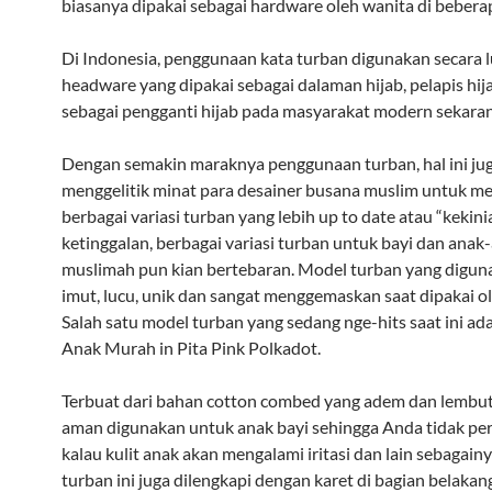
biasanya dipakai sebagai hardware oleh wanita di bebera
Di Indonesia, penggunaan kata turban digunakan secara l
headware yang dipakai sebagai dalaman hijab, pelapis hij
sebagai pengganti hijab pada masyarakat modern sekarang
Dengan semakin maraknya penggunaan turban, hal ini jug
menggelitik minat para desainer busana muslim untuk m
berbagai variasi turban yang lebih up to date atau “kekinia
ketinggalan, berbagai variasi turban untuk bayi dan anak-
muslimah pun kian bertebaran. Model turban yang digun
imut, lucu, unik dan sangat menggemaskan saat dipakai ol
Salah satu model turban yang sedang nge-hits saat ini ad
Anak Murah in Pita Pink Polkadot.
Terbuat dari bahan cotton combed yang adem dan lembut,
aman digunakan untuk anak bayi sehingga Anda tidak per
kalau kulit anak akan mengalami iritasi dan lain sebagainya
turban ini juga dilengkapi dengan karet di bagian belakan