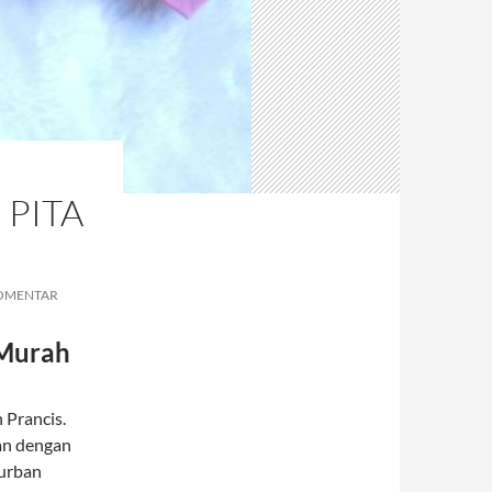
 PITA
OMENTAR
 Murah
 Prancis.
han dengan
turban