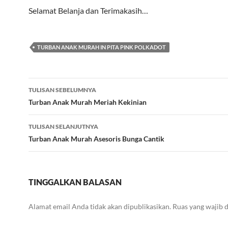
Selamat Belanja dan Terimakasih…
TURBAN ANAK MURAH IN PITA PINK POLKADOT
Navigasi
TULISAN SEBELUMNYA
Tulisan
Turban Anak Murah Meriah Kekinian
TULISAN SELANJUTNYA
Turban Anak Murah Asesoris Bunga Cantik
TINGGALKAN BALASAN
Alamat email Anda tidak akan dipublikasikan.
Ruas yang wajib 