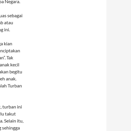
pa Negara.
uas sebagai
ab atau
 ini.
a kian
enciptakan
n”. Tak
anak kecil
akan begitu
eh anak.
alah Turban
 turban ini
lu takut
. Selain itu,
g sehingga