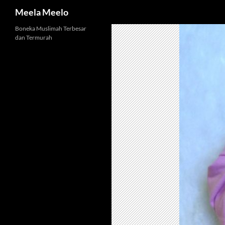
Cari
Meela Meelo
Langsung
Boneka Muslimah Terbesar
dan Termurah
ke
isi