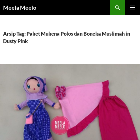
Langsung
Cari
Meela Meelo
ke
MENU
isi
UTAMA
Arsip Tag: Paket Mukena Polos dan Boneka Muslimah in
Dusty Pink